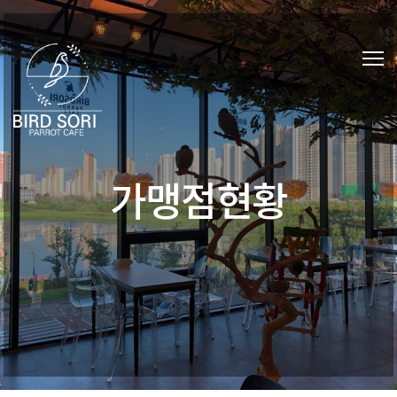
가맹점현황