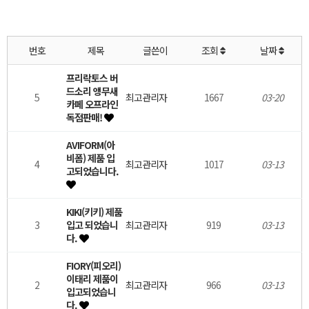
번호
제목
글쓴이
조회
날짜
프리락토스 버
드소리 앵무새
5
최고관리자
1667
03-20
카페 오프라인
독점판매!
AVIFORM(아
비폼) 제품 입
4
최고관리자
1017
03-13
고되었습니다.
KIKI(키키) 제품
3
입고 되었습니
최고관리자
919
03-13
다.
FIORY(피오리)
이태리 제품이
2
최고관리자
966
03-13
입고되었습니
다.