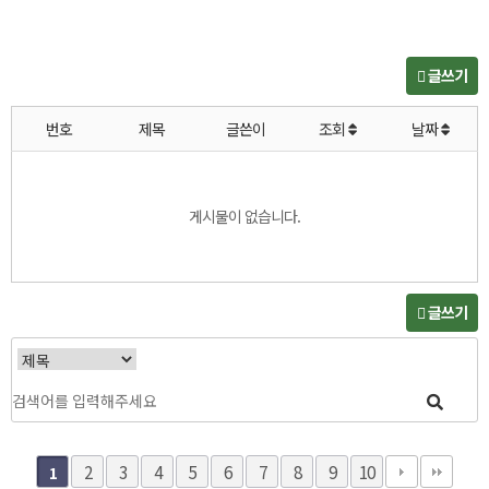
글쓰기
번호
제목
글쓴이
조회
날짜
게시물이 없습니다.
글쓰기
2
3
4
5
6
7
8
9
10
1